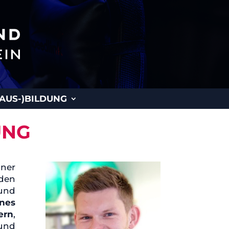
(AUS-)BILDUNG
UNG
iner
den
 und
ines
ern
,
 und