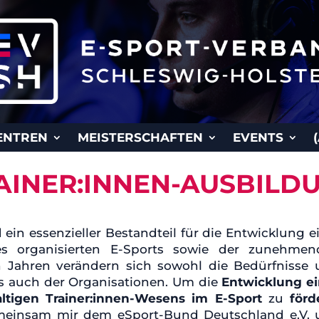
ENTREN
MEISTERSCHAFTEN
EVENTS
AINER:INNEN-AUSBILD
 ein essenzieller Bestandteil für die Entwicklung e
s organisierten E-Sports sowie der zunehmen
en Jahren verändern sich sowohl die Bedürfnisse
ls auch der Organisationen. Um die
Entwicklung e
ltigen Trainer:innen-Wesens im E-Sport
zu
förd
emeinsam mir dem eSport-Bund Deutschland e.V.